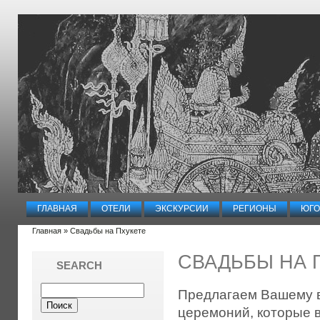
ГЛАВНАЯ
ОТЕЛИ
ЭКСКУРСИИ
РЕГИОНЫ
ЮГО
Главная
» Свадьбы на Пхукете
СВАДЬБЫ НА 
SEARCH
Предлагаем Вашему 
церемоний, которые в