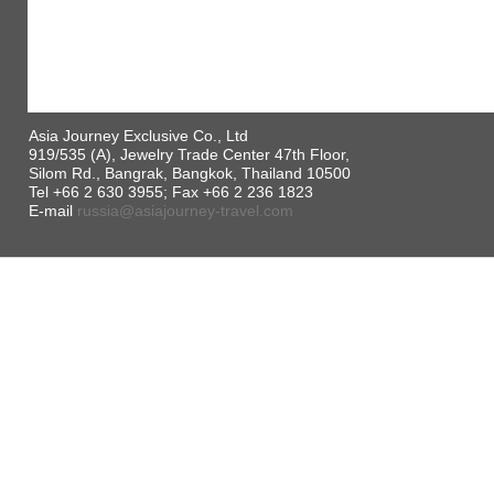
Asia Journey Exclusive Co., Ltd
919/535 (A), Jewelry Trade Center 47th Floor,
Silom Rd., Bangrak, Bangkok, Thailand 10500
Tel +66 2 630 3955; Fax +66 2 236 1823
E-mail
russia@asiajourney-travel.com