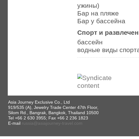
ужины)
Бар на пляже
Бар у бассейна
Спорт и развлече
бассейн
водные виды спорт
Asia Journey Exclusive Co., Ltd
919/535 (A), Jewelry Trade Center 47th Floor,
Silom Rd., Bangrak, Bangkok, Thailand 10500
Tel +66 2 630 3955; Fax +66 2 236 1823
E-mail
russia@asiajourney-travel.com