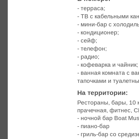
- терраса;
- ТВ с кабельными ка
- мини-бар с холодил
- кондиционер;
- сейф;
- телефон;
- радио;
- кофеварка и чайник;
- ванная комната с в
тапочками и туалетн
На территории:
Рестораны, бары, 10 
прачечная, фитнес, С
- ночной бар Boat Mu
- пиано-бар
- гриль-бар со среди