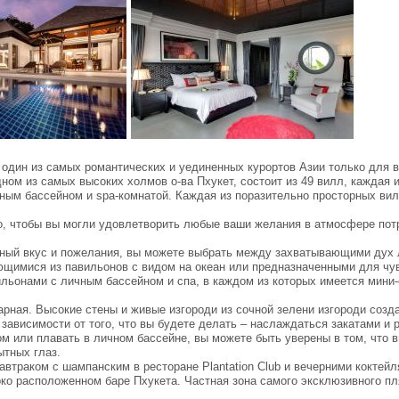
– один из самых романтических и уединенных курортов Азии только для 
ном из самых высоких холмов о-ва Пхукет, состоит из 49 вилл, каждая 
ным бассейном и spa-комнатой. Каждая из поразительно просторных ви
го, чтобы вы могли удовлетворить любые ваши желания в атмосфере по
нный вкус и пожелания, вы можете выбрать между захватывающими дух
ющимися из павильонов с видом на океан или предназначенными для чу
льонами с личным бассейном и спа, в каждом из которых имеется мини-
арная. Высокие стены и живые изгороди из сочной зелени изгороди созд
 зависимости от того, что вы будете делать – наслаждаться закатами и 
ом или плавать в личном бассейне, вы можете быть уверены в том, что 
ытных глаз.
автраком с шампанским в ресторане Plantation Club и вечерними коктейл
ко расположенном баре Пхукета. Частная зона самого эксклюзивного п