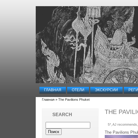
ГЛАВНАЯ
ОТЕЛИ
ЭКСКУРСИИ
РЕГ
Главная
» The Pavilions Phuket
THE PAVIL
SEARCH
5*
, AJ recommends
The Pavilions Phu