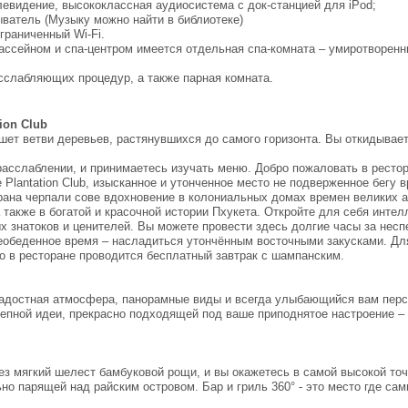
левидение, высококлассная аудиосистема с док-станцией для iPod;
ватель (Музыку можно найти в библиотеке)
граниченный Wi-Fi.
ассейном и спа-центром имеется отдельная спа-комната – умиротворенн
сслабляющих процедур, а также парная комната.
ion Club
шет ветви деревьев, растянувшихся до самого горизонта. Вы откидывае
расслаблении, и принимаетесь изучать меню. Добро пожаловать в ресто
 Plantation Club, изысканное и утонченное место не подверженное бегу 
рана черпали сове вдохновение в колониальных домах времен великих а
а также в богатой и красочной истории Пхукета. Откройте для себя интел
х знатоков и ценителей. Вы можете провести здесь долгие часы за нес
еобеденное время – насладиться утончённым восточными закусками. Дл
о в ресторане проводится бесплатный завтрак с шампанским.
адостная атмосфера, панорамные виды и всегда улыбающийся вам перс
епной идеи, прекрасно подходящей под ваше приподнятое настроение –
з мягкий шелест бамбуковой рощи, и вы окажетесь в самой высокой точ
льно парящей над райским островом. Бар и гриль 360° - это место где са