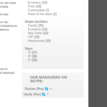
Economy
(23)
 на частном
Posh
(14)
дложив
Fashionable
(7)
Hotel of the week
(1)
ля вас
Hotels facilities
рых вы
Family
(25)
 специально
Economy
(22)
оменты
New Hotel
(16)
VIP
(16)
Honeymoon
(10)
Stars
3*
(37)
4*
(36)
5*
(29)
нечто
бственный
OUR MANAGERS ON
SKYPE:
▾
Rustam (Rus)
▾
Vasiliy (Rus)