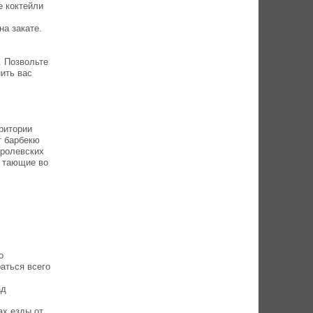
е коктейли
а закате.
. Позвольте
ить вас
ритории
т барбекю
оролевских
, тающие во
о
аться всего
ад
ах езды от