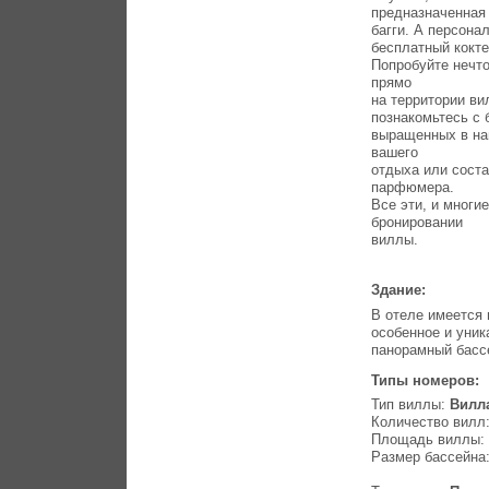
предназначенная 
багги. А персона
бесплатный кокте
Попробуйте нечто
прямо
на территории ви
познакомьтесь с 
выращенных в на
вашего
отдыха или соста
парфюмера.
Все эти, и многи
бронировании
виллы.
Здание:
В отеле имеется 
особенное и уник
панорамный басс
Типы номеров:
Тип виллы:
Вилл
Количество вилл:
Площадь виллы: 
Размер бассейна: