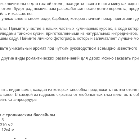
исключительно для гостей отеля, находится всего в пяти минутах езды
л отеля будет рад помочь вам расслабиться после долго перелета, пре
йль и массаж ног.
 уникальное в своем роде, барбекю, которое личный повар приготовит д
ллы. Примите участие в наших частных кулинарных курсах, в ходе кото
блюдами тайской кухни, приготовленными из натуральных ингредиентов,
шем саду. Наймите личного фотографа, который запечатлеет лучшие м
вьте уникальный аромат под чутким руководством всемирно известного
е другие виды романтических развлечений для двоих можно заказать при
пять видов вилл, каждая из которых способна предложить гостям отеля 
альное. В каждой из надежно скрытых от любопытных глаз вилл есть со
ейн. Спа-процедуры
а с тропическим бассейном
 3
310 м2
 12х4 м