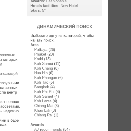
Awards
:
Fashionable
Hotels facilities
:
New Hotel
Stars
:
5*
ДИНАМИЧЕСКИЙ ПОИСК
Выберите одну из категорий, чтобы
начать поиск.
Area
Pattaya
(26)
Phuket
(20)
взрослых –
Krabi
(13)
из которых
Koh Samui
(11)
лл
Koh Chang
(8)
Hua Hin
(6)
трясающей
Koh Phangan
(6)
Koh Tao
(6)
 лазурными
Bangkok
(4)
вственных
Koh Phi-Phi
(4)
спа центр
Koh Samet
(4)
Koh Lanta
(4)
ают полное
Chiang Mai
(3)
рассветами,
Khao Lak
(3)
вы надежно
Chiang Rai
(1)
ями в баре
Awards
ляжа
AJ recommends
(54)