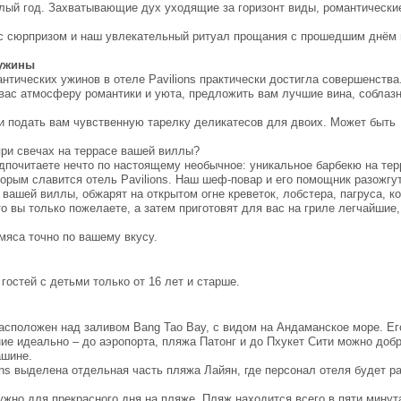
лый год. Захватывающие дух уходящие за горизонт виды, романтически
 с сюрпризом и наш увлекательный ритуал прощания с прошедшим днём н
 ужины
нтических ужинов в отеле Pavilions практически достигла совершенства
вас атмосферу романтики и уюта, предложить вам лучшие вина, соблазн
и подать вам чувственную тарелку деликатесов для двоих. Может быть
при свечах на террасе вашей виллы?
дпочитаете нечто по настоящему необычное: уникальное барбекю на тер
орым славится отель Pavilions. Наш шеф-повар и его помощник разожгу
 вашей виллы, обжарят на открытом огне креветок, лобстера, пагруса, к
то вы только пожелаете, а затем приготовят для вас на гриле легчайшие
мяса точно по вашему вкусу.
гостей с детьми только от 16 лет и старше.
расположен над заливом Bang Tao Bay, с видом на Андаманское море. Ег
е идеально – до аэропорта, пляжа Патонг и до Пхукет Сити можно добр
ашине.
ons выделена отдельная часть пляжа Лайян, где персонал отеля будет р
нужно для прекрасного дня на пляже. Пляж находится всего в пяти минут