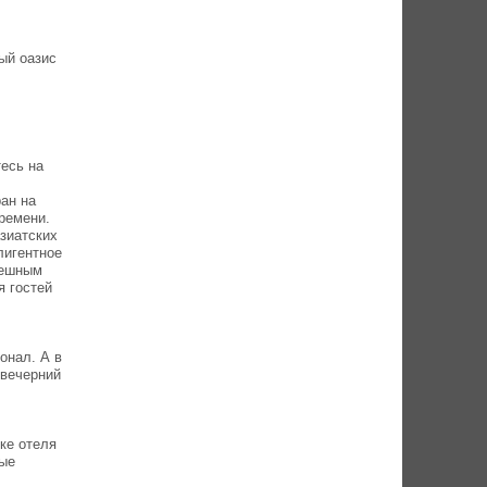
ый оазис
тесь на
ран на
времени.
зиатских
лигентное
пешным
я гостей
онал. А в
 вечерний
ке отеля
мые