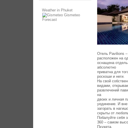
Weather in Phuket
Gismeteo
Forecast
Отель Pavilions 
расположен на од
оснащена отдель
абсолютно
приватна для то
роскоши и неги.
На свой собстве
видами, открыва
развлечений пави
на
двоих и личная п
уединение. И вне
загорать в нагиш
скрыты от любоп
Побалуйте себя з
360 – самом высо
Пхукета,