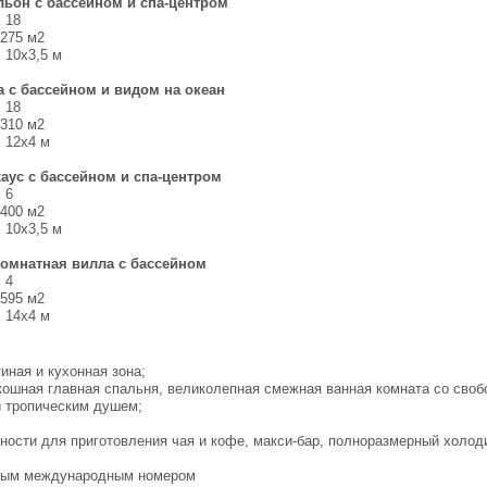
ьон с бассейном и спа-центром
 18
275 м2
 10х3,5 м
 с бассейном и видом на океан
 18
310 м2
 12х4 м
аус с бассейном и спа-центром
 6
400 м2
 10х3,5 м
комнатная вилла с бассейном
 4
595 м2
 14х4 м
тиная и кухонная зона;
кошная главная спальня, великолепная смежная ванная комната со своб
и тропическим душем;
ности для приготовления чая и кофе, макси-бар, полноразмерный холод
ямым международным номером