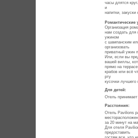
часы длятся круг
и
напитки, закуски
Романтические
Организация рома
нам создать для 
ужином
с шампанским ил
организовать
приватный ужин 
Или, если вы пре
вашей виллы, кот
прямо на террасе
крабов или всё ч
рту
кусочки лучшего 
Для детей:
Отель принимает 
Расстояния:
Отель Pavilions 
месторасположени
за 20 минут на м
Для отеля Pavili
предоставить
гостям все, что 