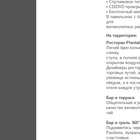
• Спутниковое те
• CD/DVD проигры
• Бесплатный нео
В павильонах с б
для
великолепных ра
На территории:
Ресторан Plantat
Легкий бриз колы
спинку
стула, в полном 
открытом воздухе
Дизайнеры ресто
торговых путей, 
убежище истинны
обедом, а в посл
отеля каждое утр
Бар и терраса
Общительная и р
качестве великол
чай.
Бар и гриль 360°
Поднимитесь чере
Pavilions, буква
счастливые