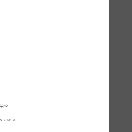
одно
ильник и