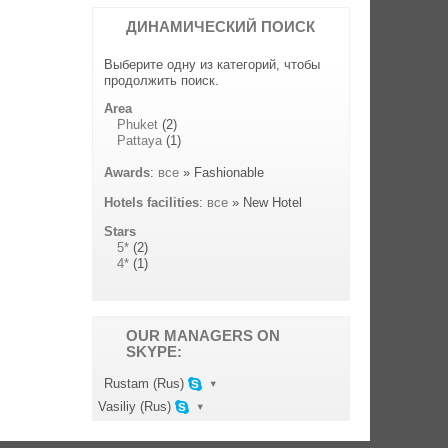
ДИНАМИЧЕСКИЙ ПОИСК
Выберите одну из категорий, чтобы
продолжить поиск.
Area
Phuket
(2)
Pattaya
(1)
Awards
:
все
» Fashionable
Hotels facilities
:
все
» New Hotel
Stars
5*
(2)
4*
(1)
OUR MANAGERS ON
SKYPE:
▾
Rustam (Rus)
▾
Vasiliy (Rus)