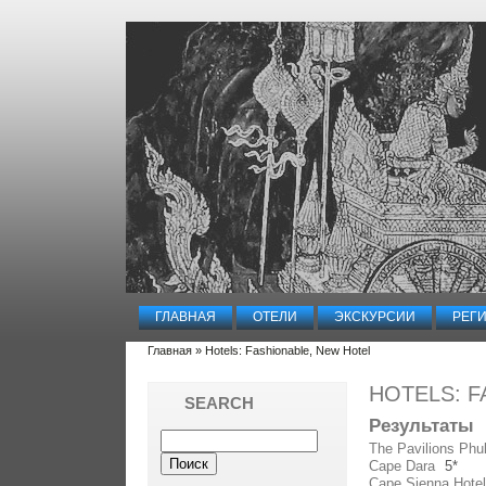
ГЛАВНАЯ
ОТЕЛИ
ЭКСКУРСИИ
РЕГ
Главная
» Hotels: Fashionable, New Hotel
HOTELS: F
SEARCH
Результаты
The Pavilions Phu
Cape Dara
5*
Cape Sienna Hotel