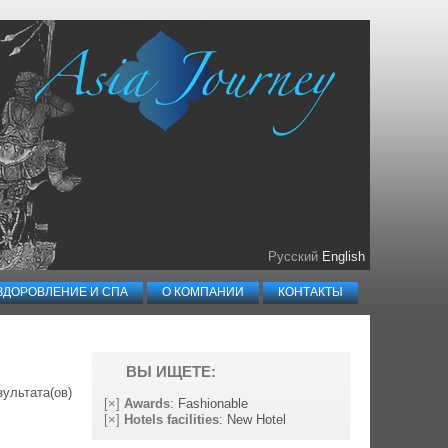
Русский
English
ЗДОРОВЛЕНИЕ И СПА
О КОМПАНИИ
КОНТАКТЫ
ВЫ ИЩЕТЕ:
зультата(ов)
[×]
Awards
: Fashionable
[×]
Hotels facilities
: New Hotel